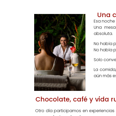
Una c
Esa noche 
Una mesa 
absoluta.
No había p
No había pr
Solo conve
La comida,
aún más es
Chocolate, café y vida r
Otro día participamos en experiencia