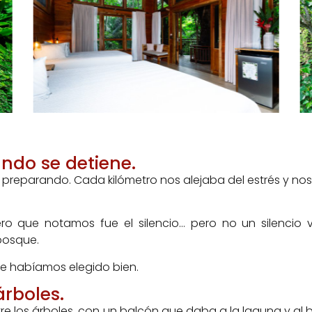
undo se detiene.
reparando. Cada kilómetro nos alejaba del estrés y nos 
o que notamos fue el silencio… pero no un silencio va
bosque.
e habíamos elegido bien.
árboles.
re los árboles, con un balcón que daba a la laguna y al