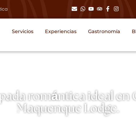
Rica
Servicios
Experiencias
Gastronomía
B
pada romántica ideal en 
Maquenque Lodge.
Nadia & Christian
02/10/2026