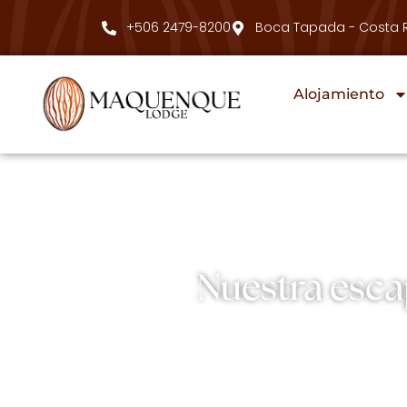
+506 2479-8200
Boca Tapada - Costa 
Alojamiento
Nuestra esca